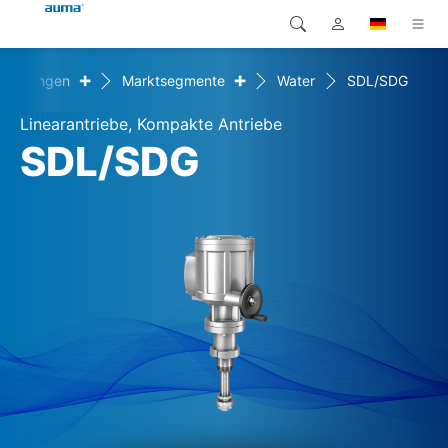
+
+
Lösungen
Marktsegmente
Water
SDL/SDG
Suche
Global
Produkte
Linearantriebe, Kompakte Antriebe
Europa
Lösungen
SDL/SDG
Downloads
Asien und Pazifik
Service
Nordamerika
Karriere
Unternehmen
Kontakt