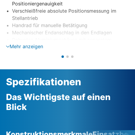
Positioniergenauigkeit
Verschleißfreie absolute Positionsmessung im
Stellantrieb
Handrad für manuelle Betätigung
Mechanischer Endanschlag in den Endlagen
Robustes Aluminiumgehäuse mit separatem
Mehr anzeigen
elektrischen Anschlussraum
Spezifikationen
Das Wichtigste auf einen
Blick
Konstruktionsmerkmale
Einsatzbed