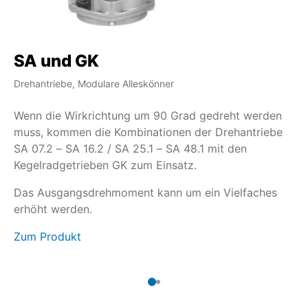
SA und GK
S
Drehantriebe, Modulare Alleskönner
Dr
Wenn die Wirkrichtung um 90 Grad gedreht werden
We
muss, kommen die Kombinationen der Drehantriebe
ar
SA 07.2 – SA 16.2 / SA 25.1 – SA 48.1 mit den
Dr
Kegelradgetrieben GK zum Einsatz.
Ei
Vi
Das Ausgangsdrehmoment kann um ein Vielfaches
Zu
erhöht werden.
Zum Produkt