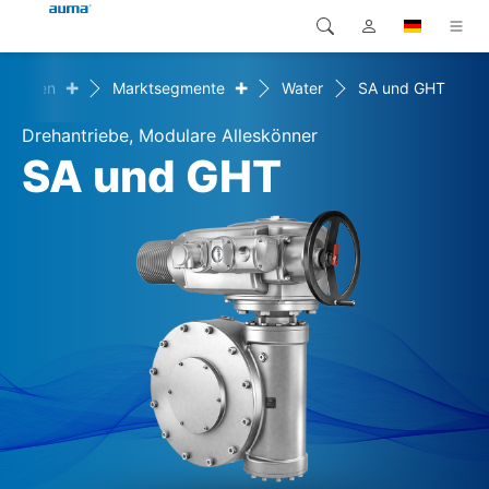
+
+
ösungen
Marktsegmente
Water
SA und GHT
Suche
Global
Produkte
Drehantriebe, Modulare Alleskönner
Europa
Lösungen
SA und GHT
Downloads
Asien und Pazifik
Service
Nordamerika
Karriere
Unternehmen
Kontakt