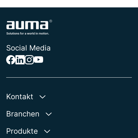
Social Media
Kontakt
AUMA Riester
Branchen
GmbH & Co. KG
Aumastraße 1
Wasser
Produkte
79379 Müllheim | Germany