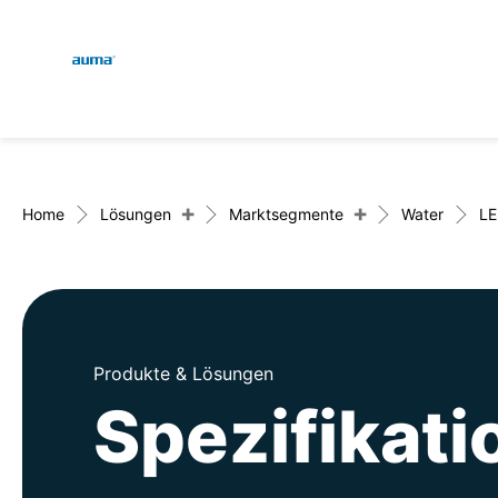
Global
Suche
Europa
+
+
Home
Lösungen
Marktsegmente
Water
LE
Asien und Pazifik
Produkte & Lösungen
Nordamerika
Spezifikati