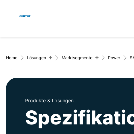
Global
Suche
Europa
+
+
Home
Lösungen
Marktsegmente
Power
S
Asien und Pazifik
Produkte & Lösungen
Nordamerika
Spezifikat