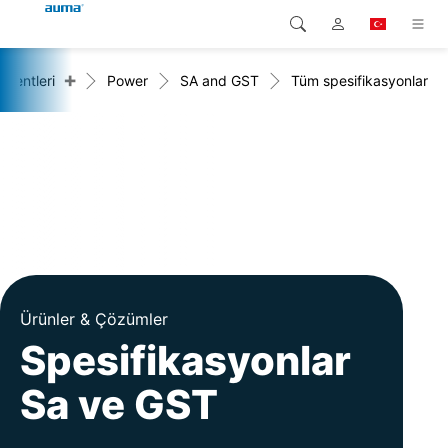
+
mentleri
Power
SA and GST
Tüm spesifikasyonlar
Arama
Global
Ürünler
Avrupa
Çözümler
Downloads
Asya ve Pasifik
Servis
Kuzey Amerika
Şirketler
Ürünler & Çözümler
İrtibat kurulacak kişi
Spesifikasyonlar
Sa ve GST