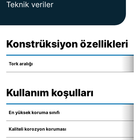
Teknik veriler
Konstrüksiyon özellikleri
Tork aralığı
1
Kullanım koşulları
En yüksek koruma sınıfı
I
Kaliteli korozyon koruması
K