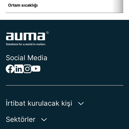
Ortam sıcaklığı
-
Social Media
İrtibat kurulacak kişi
AUMA Riester
Sektörler
GmbH & Co. KG