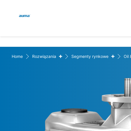
Global
Wyszukaj
Europa
+
+
Home
Rozwiązania
Segmenty rynkowe
Oil
Azja i Pacyfik
Ameryka Północna