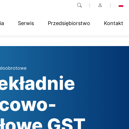
ia
Serwis
Przedsiębiorstwo
Kontakt
ieloobrotowe
ekładnie
lcowo-
łowe GST