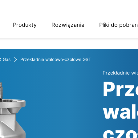
Produkty
Rozwiązania
Pliki do pobran
English
Deutsch
 & Gas
Przekładnie walcowo-czołowe GST
Przekładnie w
Prz
wa
czo