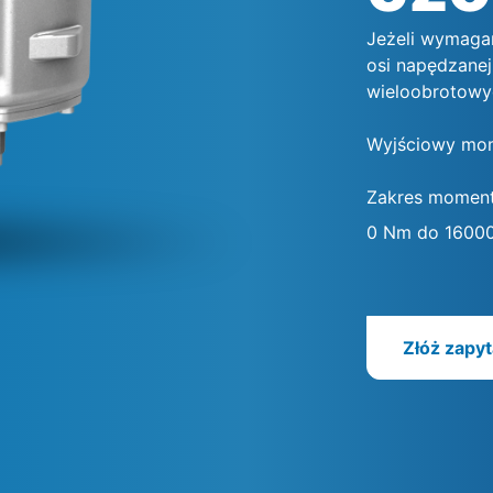
Jeżeli wymagan
osi napędzanej
wieloobrotowy
Wyjściowy mom
Zakres momen
0 Nm do 1600
Złóż zapyt