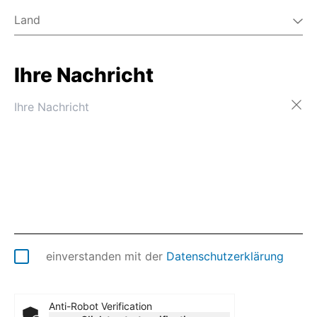
Land
Ihre Nachricht
Afghanistan
Ägypten
Ålandinseln
Albanien
Algerien
Amerikanisch-Samoa
Amerikanische Jungferninseln
Amerikanische Überseeinseln
Andorra
Angola
Anguilla
einverstanden mit der
Datenschutzerklärung
Antarktis
Antigua und Barbuda
Äquatorialguinea
Anti-Robot Verification