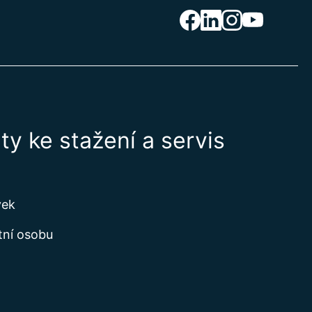
y ke stažení a servis
vek
tní osobu