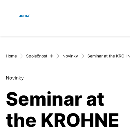
Global
E
Vyhledávání
D
Evropa
+
Home
Společnost
Novinky
Seminar at the KROH
Novinky
Asie a Pacifik
Seminar at
Severní Amerika
the KROHNE