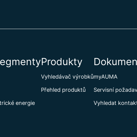
segmenty
Produkty
Dokument
Vyhledávač výrobků
myAUMA
Přehled produktů
Servisní požada
trické energie
Vyhledat kontak