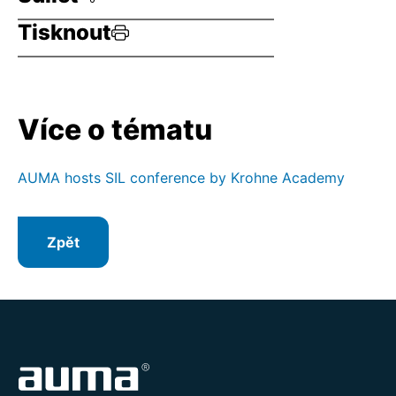
Tisknout
Více o tématu
AUMA hosts SIL conference by Krohne Academy
Zpět