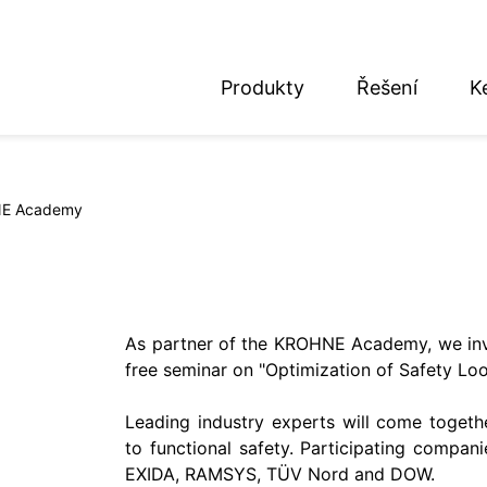
Produkty
Řešení
K
nglish
eutsch
NE Academy
As partner of the KROHNE Academy, we inv
free seminar on "Optimization of Safety Loo
Leading industry experts will come togeth
to functional safety. Participating com
EXIDA, RAMSYS, TÜV Nord and DOW.