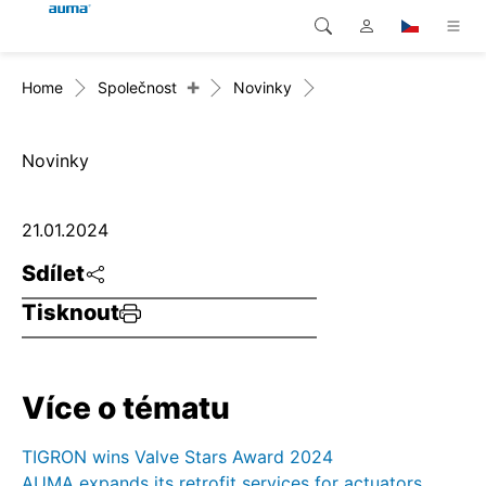
+
Home
Společnost
Novinky
Vyhledávání
Global
Produkty
Evropa
Řešení
Novinky
Ke stažení
Asie a Pacifik
21.01.2024
Servis
Severní Amerika
Sdílet
Tisknout
Společnost
Kontakt
Více o tématu
TIGRON wins Valve Stars Award 2024
AUMA expands its retrofit services for actuators