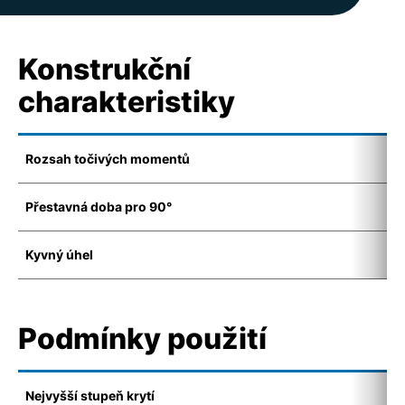
Konstrukční
charakteristiky
Rozsah točivých momentů
1
Přestavná doba pro 90°
8
Kyvný úhel
8
Podmínky použití
Nejvyšší stupeň krytí
I