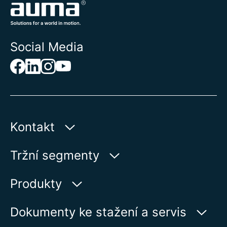
Social Media
Kontakt
AUMA Riester
Tržní segmenty
GmbH & Co. KG
Aumastr 1
Voda
Produkty
79379 Muellheim | Germany
Ropa a plyn
Vyhledávač výrobků
Dokumenty ke stažení a servis
Zobrazit na kartě
Výroba elektrické energie