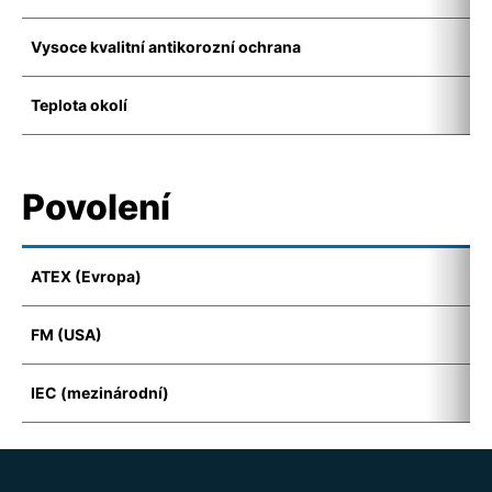
Vysoce kvalitní antikorozní ochrana
K
Teplota okolí
-
Povolení
ATEX (Evropa)
I
FM (USA)
C
IEC (mezinárodní)
E