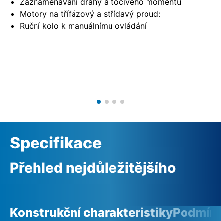
Zaznamenávání dráhy a točivého momentu
Motory na třífázový a střídavý proud:
Ruční kolo k manuálnímu ovládání
Specifikace
Přehled nejdůležitějšího
Konstrukční charakteristiky
Podmínk