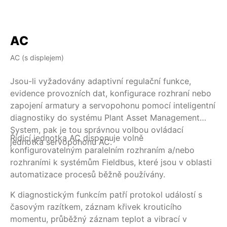
AC
AC (s displejem)
AM
Jsou-li vyžadovány adaptivní regulační funkce,
Je
evidence provozních dat, konfigurace rozhraní nebo
re
zapojení armatury a servopohonu pomocí inteligentní
sy
diagnostiky do systému Plant Asset Management
je
System, pak je tou správnou volbou ovládací
se
Řídicí jednotka AC disponuje volně
K 
jednotka servopohonu AC.
do
konfigurovatelným paralelním rozhraním a/nebo
vy
rozhraními k systémům Fieldbus, které jsou v oblasti
po
automatizace procesů běžně používány.
hl
ko
K diagnostickým funkcím patří protokol událostí s
hl
časovým razítkem, záznam křivek krouticího
mí
momentu, průběžný záznam teplot a vibrací v
sy