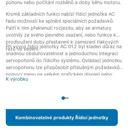
pohonu nebo počítání rozběhů a doby běhu motoru.
20
Kromě základních funkcí nabízí řídicí jednotka AC
řadu možností ke splnění speciálních požadavků.
Patří k nim překlenutí rozjezdu, aby se armatury
uvolnily ze svého pevného usazení, nebo funkce k
prodloužení doby přestavení k zamezení tlakových
Při vývoji řídicí jednotky AC 01.2 byl kladen důraz na
rázů ve vedení.
snadnou obsluhovatelnost a jednoduchou integraci
servopohonů do řídicího systému. Ovládací jednotku
servopohonu lze přizpůsobit příslušným požadavkům
pomocí menu na velkém grafickém displeji nebo
K výrobku
alternativně pomocí nástroje AUMA CDT přes
bezdrátové spojení Bluetooth. U připojení
prostřednictvím systému Fieldbus může být
parametrizace provedena i z velína.
Kombinovatelné produkty Řídicí jednotky