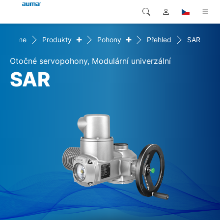
+
+
Home
Produkty
Pohony
Přehled
SAR
Vyhledávání
Global
Produkty
Otočné servopohony, Modulární univerzální
Evropa
Řešení
SAR
Ke stažení
Asie a Pacifik
Servis
Severní Amerika
Společnost
Kontakt