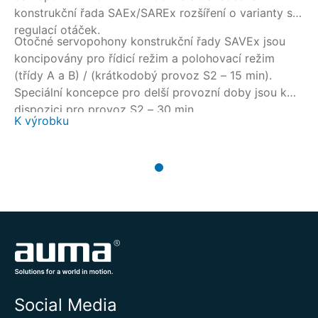
konstrukční řada SAEx/SAREx rozšíření o varianty s
regulací otáček.
Otočné servopohony konstrukční řady SAVEx jsou
koncipovány pro řídicí režim a polohovací režim
(třídy A a B) / (krátkodobý provoz S2 – 15 min).
Speciální koncepce pro delší provozní doby jsou k
dispozici pro provoz S2 – 30 min.
K výrobku
Social Media