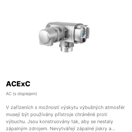
ACExC
A
AC (s displejem)
AM
V zařízeních s možností výskytu výbušných atmosfér
V 
musejí být používány přístroje chráněné proti
mu
výbuchu. Jsou konstruovány tak, aby se nestaly
vý
zápalným zdrojem. Nevytvářejí zápalné jiskry a
zá