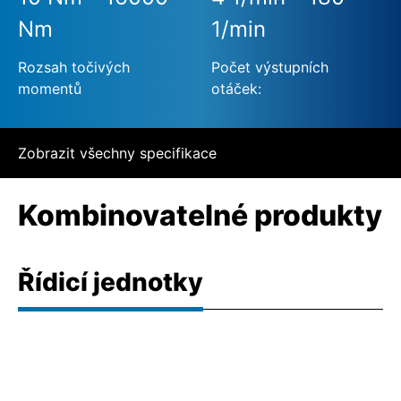
Nm
1/min
Rozsah točivých
Počet výstupních
momentů
otáček:
Zobrazit všechny specifikace
Kombinovatelné produkty
Řídicí jednotky