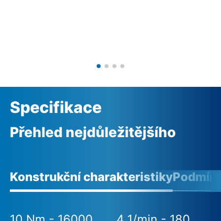
Specifikace
Přehled nejdůležitějšího
Konstrukční charakteristiky
Podmínk
10 Nm - 16000
4 1/min - 180