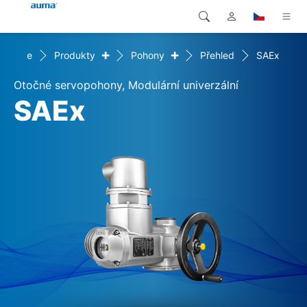
+
+
Home
Produkty
Pohony
Přehled
SAEx
Vyhledávání
Global
Produkty
Otočné servopohony, Modulární univerzální
Evropa
Řešení
SAEx
Ke stažení
Asie a Pacifik
Servis
Severní Amerika
Společnost
Kontakt