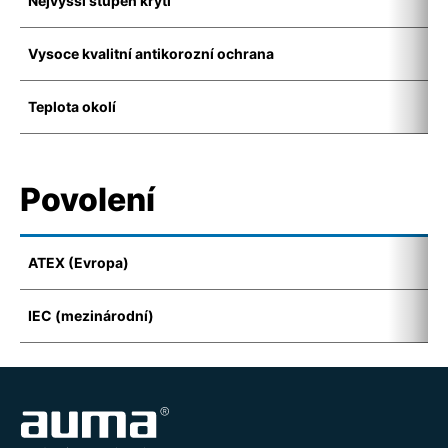
Nejvyšší stupeň krytí
I
Vysoce kvalitní antikorozní ochrana
C
Teplota okolí
-
Povolení
ATEX (Evropa)
I
IEC (mezinárodní)
E