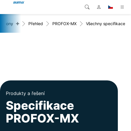
+
Pohony
Přehled
PROFOX-MX
Všechny specifikace
Vyhledávání
Global
Produkty
Evropa
Řešení
Ke stažení
Asie a Pacifik
Servis
Severní Amerika
Společnost
Produkty a řešení
Kontakt
Specifikace
PROFOX-MX