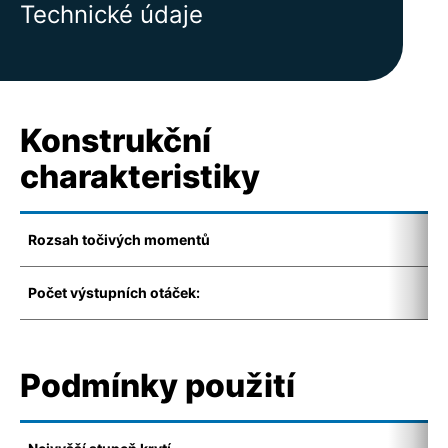
Technické údaje
Konstrukční
charakteristiky
Rozsah točivých momentů
2
Počet výstupních otáček:
5
Podmínky použití