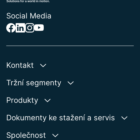
Social Media
Kontakt
AUMA Riester
Tržní segmenty
GmbH & Co. KG
Aumastr 1
Voda
Produkty
79379 Muellheim | Germany
Ropa a plyn
Vyhledávač výrobků
Dokumenty ke stažení a servis
Zobrazit na kartě
Výroba elektrické energie
Přehled produktů
myAUMA
Telefon:
+49 7631 809 - 0
Společnost
Průmysl