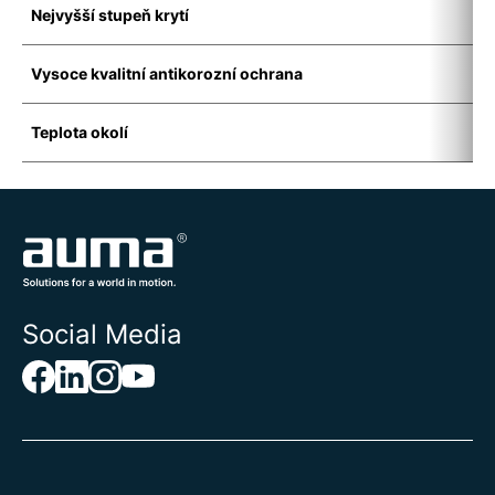
Nejvyšší stupeň krytí
I
Vysoce kvalitní antikorozní ochrana
K
Teplota okolí
-
Social Media