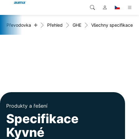
+
Převodovka
Přehled
GHE
Všechny specifikace
Vyhledávání
Global
Produkty
Evropa
Řešení
Ke stažení
Asie a Pacifik
Servis
Severní Amerika
Společnost
Kontakt
Produkty a řešení
Specifikace
Kyvné