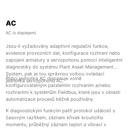
AC
AC (s displejem)
AM
Jsou-li vyžadovány adaptivní regulační funkce,
Je
evidence provozních dat, konfigurace rozhraní nebo
re
zapojení armatury a servopohonu pomocí inteligentní
sy
diagnostiky do systému Plant Asset Management
je
System, pak je tou správnou volbou ovládací
se
Řídicí jednotka AC disponuje volně
K 
jednotka servopohonu AC.
do
konfigurovatelným paralelním rozhraním a/nebo
vy
rozhraními k systémům Fieldbus, které jsou v oblasti
po
automatizace procesů běžně používány.
hl
ko
K diagnostickým funkcím patří protokol událostí s
hl
časovým razítkem, záznam křivek krouticího
mí
momentu, průběžný záznam teplot a vibrací v
sy