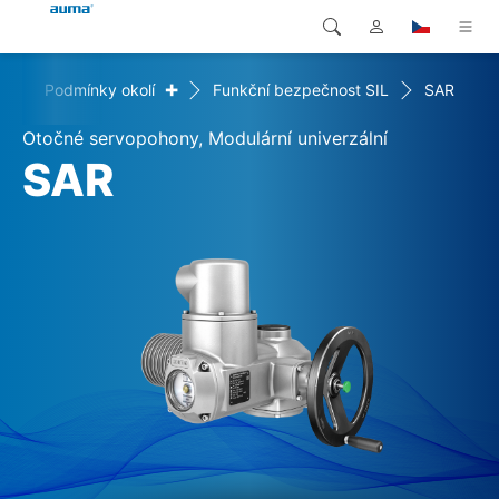
+
+
Podmínky okolí
Funkční bezpečnost SIL
SAR
Vyhledávání
Global
Produkty
Otočné servopohony, Modulární univerzální
Evropa
Řešení
SAR
Ke stažení
Asie a Pacifik
Servis
Severní Amerika
Společnost
Kontakt