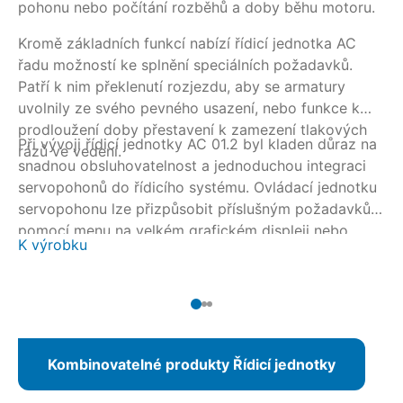
pohonu nebo počítání rozběhů a doby běhu motoru.
20
Kromě základních funkcí nabízí řídicí jednotka AC
řadu možností ke splnění speciálních požadavků.
Patří k nim překlenutí rozjezdu, aby se armatury
uvolnily ze svého pevného usazení, nebo funkce k
prodloužení doby přestavení k zamezení tlakových
Při vývoji řídicí jednotky AC 01.2 byl kladen důraz na
rázů ve vedení.
snadnou obsluhovatelnost a jednoduchou integraci
servopohonů do řídicího systému. Ovládací jednotku
servopohonu lze přizpůsobit příslušným požadavkům
pomocí menu na velkém grafickém displeji nebo
K výrobku
alternativně pomocí nástroje AUMA CDT přes
bezdrátové spojení Bluetooth. U připojení
prostřednictvím systému Fieldbus může být
parametrizace provedena i z velína.
Kombinovatelné produkty Řídicí jednotky