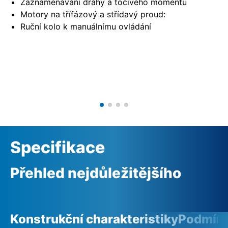
Zaznamenávání dráhy a točivého momentu
Motory na třífázový a střídavý proud:
Ruční kolo k manuálnímu ovládání
Specifikace
Přehled nejdůležitějšího
Konstrukční charakteristiky
Podmínk