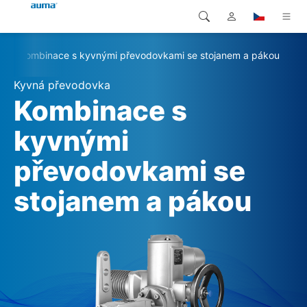
Kombinace s kyvnými převodovkami se stojanem a pákou
Vyhledávání
Global
Produkty
Kyvná převodovka
Evropa
Řešení
Kombinace s
Ke stažení
kyvnými
Asie a Pacifik
převodovkami se
Servis
Severní Amerika
stojanem a pákou
Společnost
Kontakt