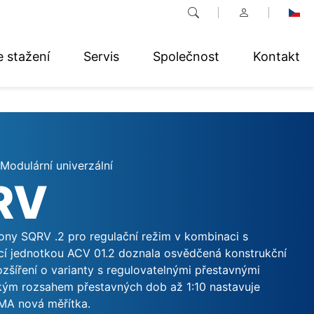
e stažení
Servis
Společnost
Kontakt
Modulární univerzální
RV
ny SQRV .2 pro regulační režim v kombinaci s
ídicí jednotkou ACV 01.2 doznala osvědčená konstrukční
zšíření o varianty s regulovatelnými přestavnými
kým rozsahem přestavných dob až 1:10 nastavuje
MA nová měřítka.