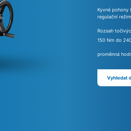
Kyvné pohony k
regulační režim
Rozsah točivý
150 Nm do 24
proměnná hodno
Vyhledat 