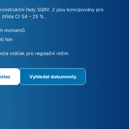
onstrukční řady SQRV .2 jsou koncipovány pro
 (třída C) S4 – 25 %.
ch momentů
00 Nm
ta otáček pro regulační režim
dotaz
Vyhledat dokumenty