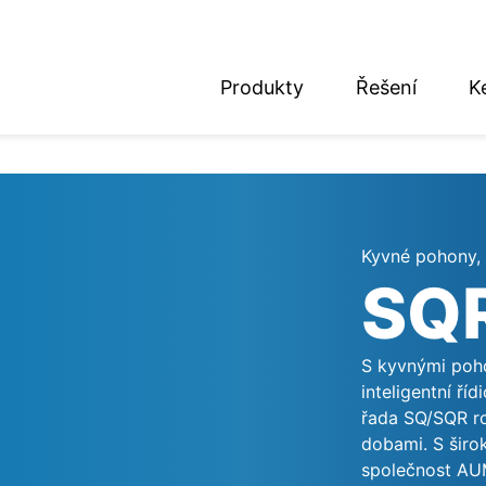
Produkty
Řešení
K
nglish
eutsch
Kyvné pohony, 
SQ
S kyvnými poho
inteligentní ř
řada SQ/SQR ro
dobami. S širo
společnost AU