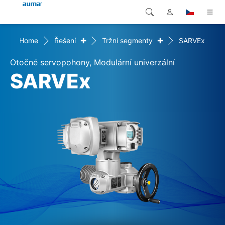
+
+
Home
Řešení
Tržní segmenty
SARVEx
Vyhledávání
Global
Produkty
Otočné servopohony, Modulární univerzální
Evropa
Řešení
SARVEx
Ke stažení
Asie a Pacifik
Servis
Severní Amerika
Společnost
Kontakt