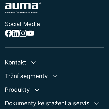
Social Media
Kontakt
AUMA Riester
Tržní segmenty
GmbH & Co. KG
Aumastr 1
Voda
Produkty
79379 Muellheim | Germany
Ropa a plyn
Vyhledávač výrobků
Dokumenty ke stažení a servis
Zobrazit na kartě
Výroba elektrické energie