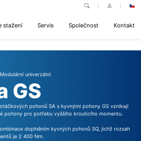
e stažení
Servis
Společnost
Kontakt
Modulární univerzální
a GS
eotáčkových pohonů SA s kyvnými pohony GS vznikají
né pohony pro potřebu vyššího krouticího momentu.
kombinace doplněním kyvných pohonů SQ, jichž rozsah
entů je 2 400 Nm.