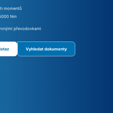
ch momentů
5000 Nm
yvnými převodovkami
dotaz
Vyhledat dokumenty