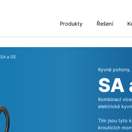
Produkty
Řešení
K
nglish
eutsch
SA a GS
Kyvné pohony, 
SA 
Kombinací víc
elektrické kyv
Tím jsou tyto 
krouticích mom