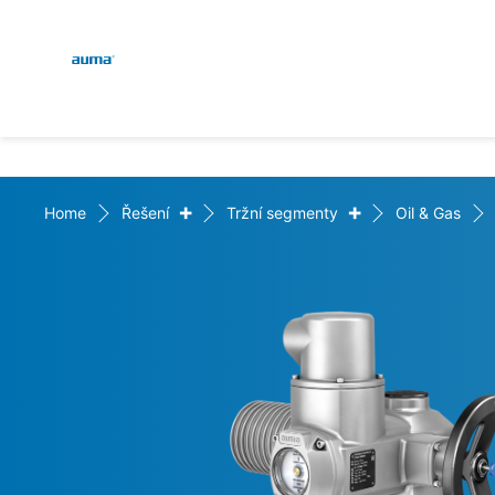
Global
E
Vyhledávání
D
Evropa
+
+
Home
Řešení
Tržní segmenty
Oil & Gas
Asie a Pacifik
Severní Amerika