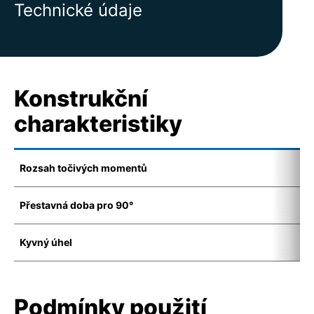
Technické údaje
Konstrukční
charakteristiky
Rozsah točivých momentů
1
Přestavná doba pro 90°
8
Kyvný úhel
8
Podmínky použití