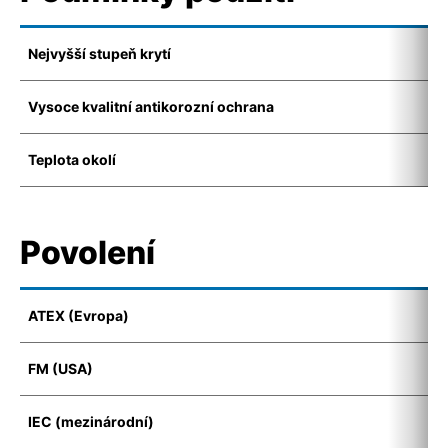
Nejvyšší stupeň krytí
I
Vysoce kvalitní antikorozní ochrana
K
Teplota okolí
-
Povolení
ATEX (Evropa)
I
FM (USA)
C
IEC (mezinárodní)
E