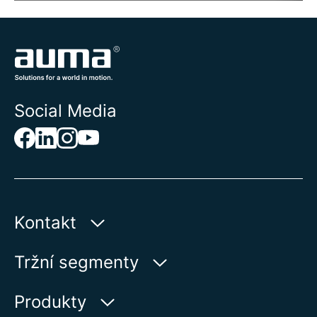
Social Media
Kontakt
AUMA Riester
Tržní segmenty
GmbH & Co. KG
Aumastr 1
Voda
Produkty
79379 Muellheim | Germany