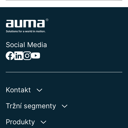
Social Media
Kontakt
AUMA Riester
Tržní segmenty
GmbH & Co. KG
Aumastr 1
Voda
Produkty
79379 Muellheim | Germany