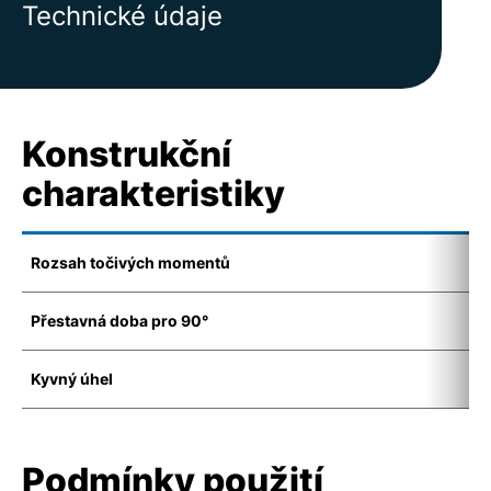
Technické údaje
Konstrukční
charakteristiky
Rozsah točivých momentů
1
Přestavná doba pro 90°
8
Kyvný úhel
8
Podmínky použití