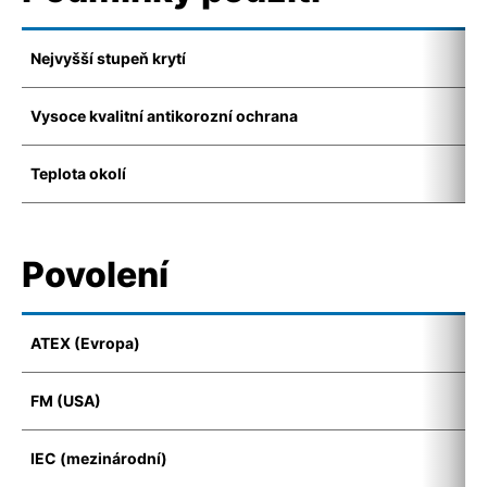
Nejvyšší stupeň krytí
I
Vysoce kvalitní antikorozní ochrana
K
Teplota okolí
-
Povolení
ATEX (Evropa)
I
FM (USA)
C
IEC (mezinárodní)
E