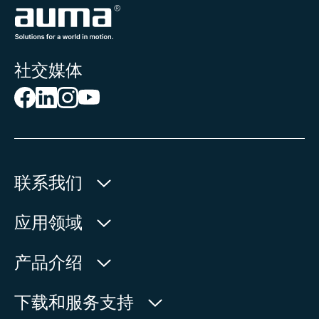
社交媒体
联系我们
欧玛执行器(中国)有限公司
应用领域
人民北路171号
水利
产品介绍
中国，江苏省，太仓市
石油天然气
215499
产品查询
下载和服务支持
电力