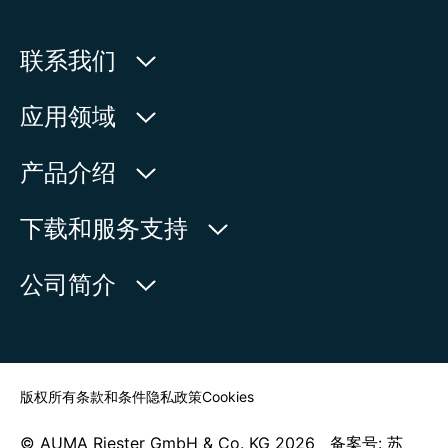
联系我们
欧玛执行器(中国)有限公司
应用领域
人民北路171号
水利
产品介绍
中国，江苏省，太仓市
石油天然气
215499
产品查询
下载和服务支持
电力
产品概览
在地图上查看
欧玛中国联系方式
公司简介
通用工业
电话:
+86 512 33026900
服务请求
造船
传真:
+86 512 33026910
新闻中心
查找联系人
邮箱:
mailbox@auma-china.com
联系表
版权所有
条款和条件
隐私政策
Cookies
© AUMA Riester GmbH & Co. KG 2026 备案号: 苏