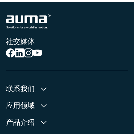
社交媒体
联系我们
欧玛执行器(中国)有限公司
应用领域
人民北路171号
水利
产品介绍
中国，江苏省，太仓市
石油天然气