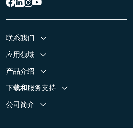
联系我们
欧玛执行器(中国)有限公司
应用领域
人民北路171号
水利
产品介绍
中国，江苏省，太仓市
石油天然气
215499
产品查询
下载和服务支持
电力
产品概览
在地图上查看
欧玛中国联系方式
公司简介
通用工业
电话:
+86 512 33026900
服务请求
造船
传真:
+86 512 33026910
新闻中心
查找联系人
邮箱:
mailbox@auma-china.com