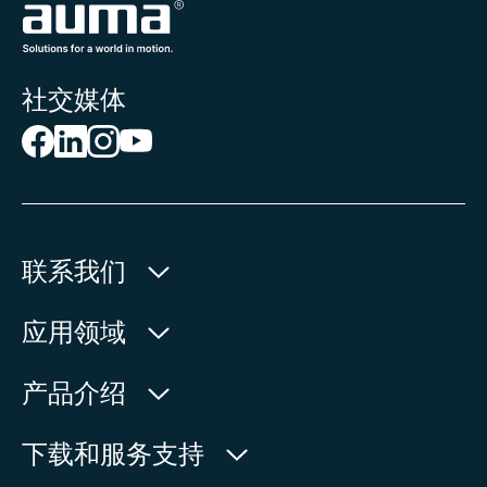
社交媒体
联系我们
欧玛执行器(中国)有限公司
应用领域
人民北路171号
水利
产品介绍
中国，江苏省，太仓市
石油天然气
215499
产品查询
下载和服务支持
电力