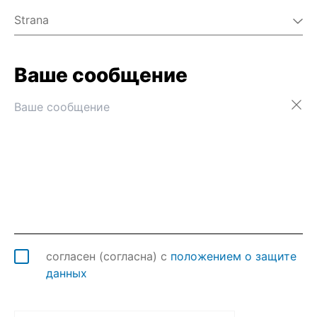
Strana
Ваше сообщение
Австралия
Австрия
Азербайджан
Аландские о-ва
Албания
Алжир
Американское Самоа
Ангилья
Ангола
Андорра
Антарктида
согласен (согласна) с
положением о защите
Антигуа и Барбуда
данных
Аргентина
Армения