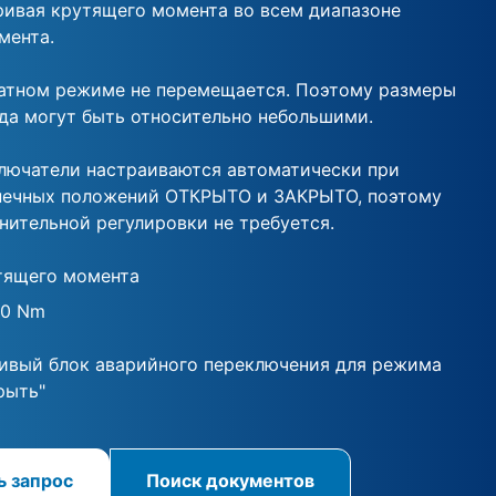
ривая крутящего момента во всем диапазоне
мента.
атном режиме не перемещается. Поэтому размеры
да могут быть относительно небольшими.
лючатели настраиваются автоматически при
нечных положений ОТКРЫТО и ЗАКРЫТО, поэтому
нительной регулировки не требуется.
тящего момента
00 Nm
ивый блок аварийного переключения для режима
рыть"
ь запрос
Поиск документов