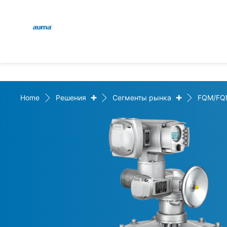
Global
Поиск
Европа
+
+
Home
Решения
Сегменты рынка
FQM/FQ
Азия и Тихий океан
Северная Америка