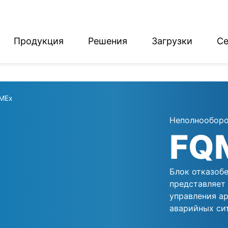
Продукция
Решения
Загрузки
Се
English
Deutsch
MEx
Неполнооборо
FQ
Блок отказоб
представляет
управления а
аварийных си