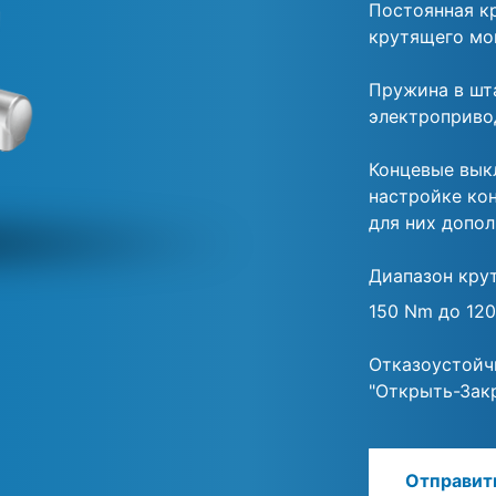
Постоянная к
крутящего мо
Пружина в шт
электроприво
Концевые вык
настройке ко
для них допол
Диапазон кру
150 Nm до 12
Отказоустойч
"Открыть-Зак
Отправит