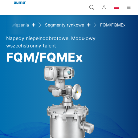
+
+
Rozwiązania
Segmenty rynkowe
FQM/FQMEx
Wyszukaj
Global
Produkty
Napędy niepełnoobrotowe, Modułowy
Europa
Rozwiązania
wszechstronny talent
FQM/FQMEx
Pliki do pobrania
Azja i Pacyfik
Serwis
Ameryka Północna
Przedsiębiorstwo
Kontakt