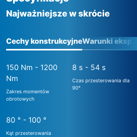
Najważniejsze w skrócie
Cechy konstrukcyjne
Warunki eksplo
150 Nm - 1200
8 s - 54 s
Nm
Czas przesterowania dla
90°
Zakres momentów
obrotowych
80 ° - 100 °
Kąt przesterowania