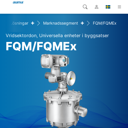
+
+
e
Lösningar
Marknadssegment
FQM/FQMEx
Sök
Global
Produkter
Vridsektordon, Universella enheter i byggsatser
Europa
Lösningar
FQM/FQMEx
Nedladdningar
Asien och Stillahavsområdet
Service
Nordamerika
Företag
Kontakt