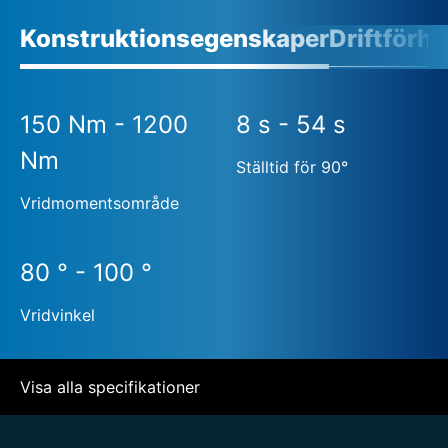
Konstruktionsegenskaper
Driftförh
150 Nm - 1200
8 s - 54 s
Nm
Ställtid för 90°
Vridmomentsområde
80 ° - 100 °
Vridvinkel
Visa alla specifikationer