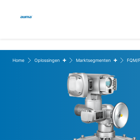
Global
Zoekopdracht
Europa
+
+
Home
Oplossingen
Marktsegmenten
FQM/
Azië en Stille Oceaan
Noord-Amerika