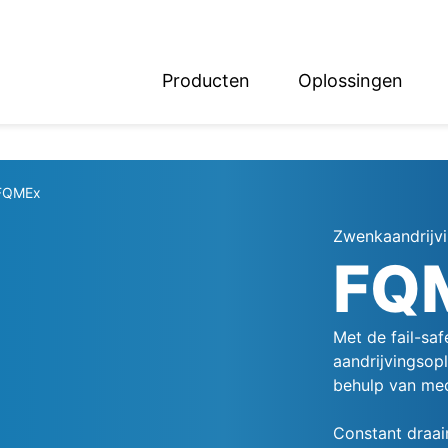
Producten
Oplossingen
English
Deutsch
FQMEx
Zwenkaandrijvi
FQ
Met de fail-sa
aandrijvingsopl
behulp van mec
Constant draai