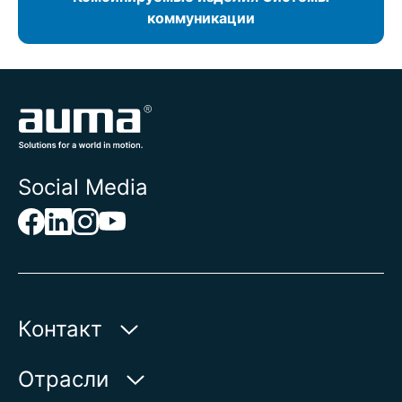
коммуникации
Social Media
Контакт
AUMA Riester
Отрасли
GmbH & Co. KG