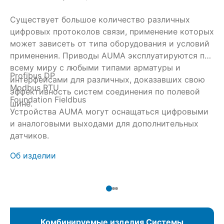
Существует большое количество различных
Ст
цифровых протоколов связи, применение которых
ис
может зависеть от типа оборудования и условий
зн
применения. Приводы AUMA эксплуатируются по
ан
всему миру с любыми типами арматуры и
до
Profibus DP
Пр
интерфейсами для различных, доказавших свою
Пр
Modbus RTU
De
эффективность систем соединения по полевой
пе
Foundation Fieldbus
в 
шине.
си
Устройства AUMA могут оснащаться цифровыми
ст
в 
и аналоговыми выходами для дополнительных
бо
чт
Об
датчиков.
со
па
ус
Об изделии
Комбинируемые изделия Системы