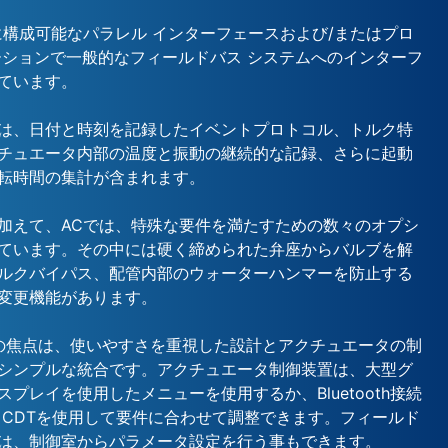
に構成可能なパラレル インターフェースおよび/またはプロ
ーションで一般的なフィールドバス システムへのインターフ
ています。
は、日付と時刻を記録したイベントプロトコル、トルク特
チュエータ内部の温度と振動の継続的な記録、さらに起動
転時間の集計が含まれます。
加えて、ACでは、特殊な要件を満たすための数々のオプシ
ています。その中には硬く締められた弁座からバルブを解
ルクバイパス、配管内部のウォーターハンマーを防止する
変更機能があります。
の開発の焦点は、使いやすさを重視した設計とアクチュエータの制
シンプルな統合です。アクチュエータ制御装置は、大型グ
プレイを使用したメニューを使用するか、Bluetooth接続
A CDTを使用して要件に合わせて調整できます。フィールド
は、制御室からパラメータ設定を行う事もできます。