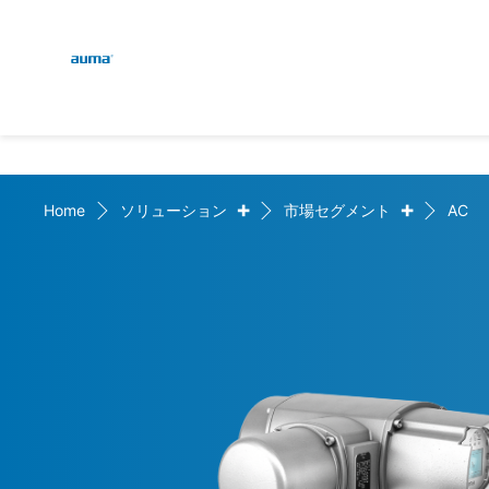
Global
検索
ヨーロッパ
+
+
Home
ソリューション
市場セグメント
AC
アジア・太平洋地域
北米