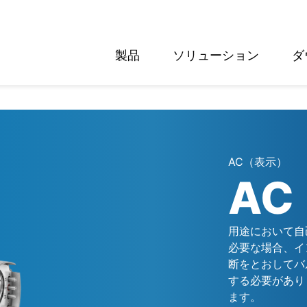
製品
ソリューション
ダ
English
Deutsch
AC（表示）
AC
用途において自
必要な場合、イ
断をとおしてバ
する必要があり
ます。