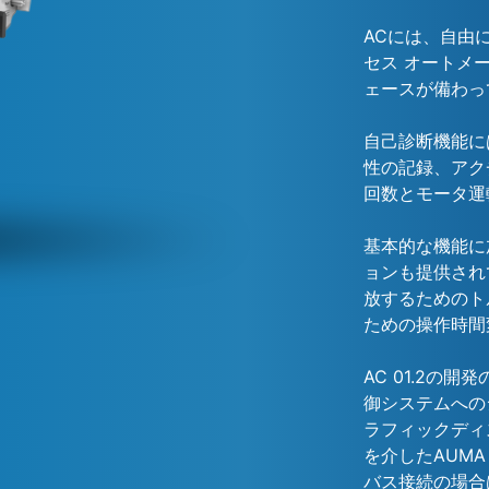
ACには、自由
セス オートメ
ェースが備わっ
自己診断機能に
性の記録、アク
回数とモータ運
基本的な機能に
ョンも提供され
放するためのト
ための操作時間
AC 01.2
御システムへの
ラフィックディス
を介したAUM
バス接続の場合