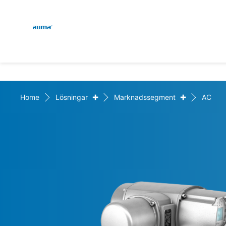
Global
Sök
Europa
+
+
Home
Lösningar
Marknadssegment
AC
Asien och Stillahavsområ
Nordamerika