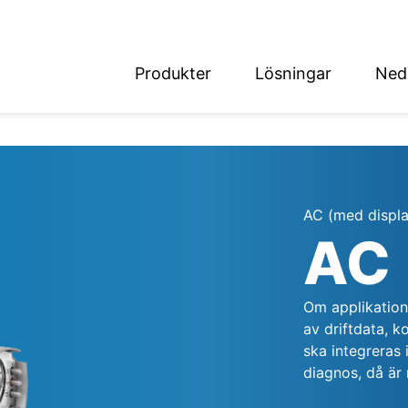
Produkter
Lösningar
Ned
English
Deutsch
AC (med displa
AC
det
Om applikatione
av driftdata, k
ska integreras
diagnos, då är 