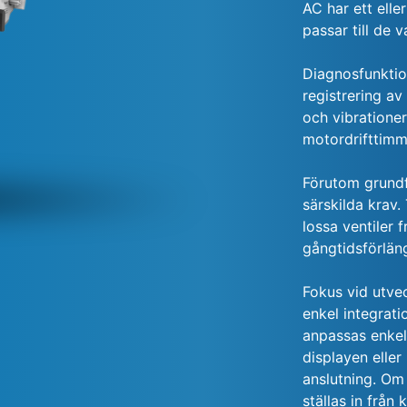
AC har ett eller
passar till de
Diagnosfunktio
registrering a
och vibrationer
motordrifttimm
Förutom grundfu
särskilda krav
lossa ventiler 
gångtidsförläng
Fokus vid utve
enkel integrati
anpassas enkelt
displayen elle
anslutning. Om
ställas in från