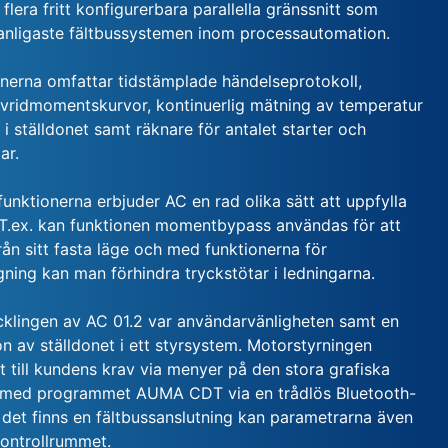
 flera fritt konfigurerbara parallella gränssnitt som
 vanligaste fältbussystemen inom processautomation.
nerna omfattar tidstämplade händelseprotokoll,
v vridmomentskurvor, kontinuerlig mätning av temperatur
 i ställdonet samt räknare för antalet starter och
ar.
nktionerna erbjuder AC en rad olika sätt att uppfylla
. T.ex. kan funktionen momentbypass användas för att
från sitt fasta läge och med funktionerna för
ning kan man förhindra tryckstötar i ledningarna.
cklingen av AC 01.2 var användarvänligheten samt en
on av ställdonet i ett styrsystem. Motorstyrningen
 till kundens krav via menyer på den stora grafiska
r med programmet AUMA CDT via en trådlös Bluetooth-
 det finns en fältbussanslutning kan parametrarna även
 kontrollrummet.