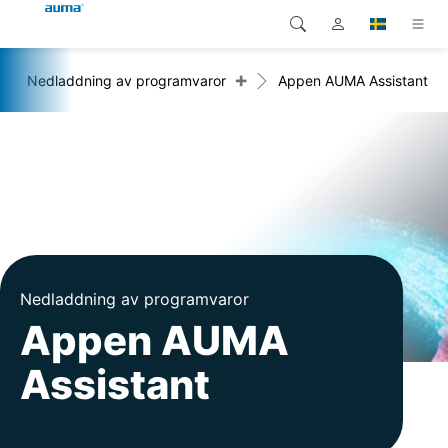
+
Nedladdning av programvaror
Appen AUMA Assistant
Sök
Global
Produkter
Europa
Lösningar
Nedladdningar
Asien och Stillahavsområdet
Service
Nordamerika
Företag
Nedladdning av programvaror
Appen AUMA
Kontakt
Assistant