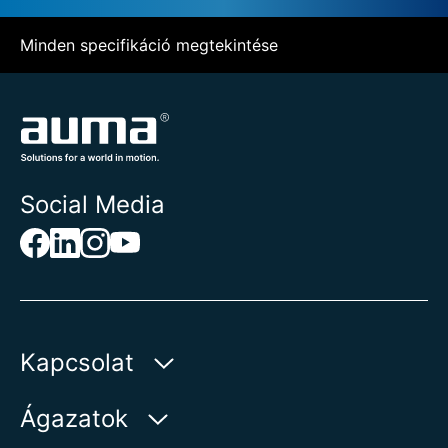
Minden specifikáció megtekintése
Social Media
Kapcsolat
AUMA Riester
Ágazatok
GmbH & Co. KG