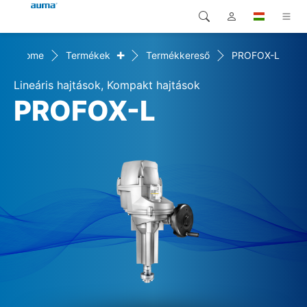
+
Home
Termékek
Termékkereső
PROFOX-L
Keresés
Global
Termékek
Lineáris hajtások, Kompakt hajtások
Európa
Megoldások
PROFOX-L
Letöltések
Ázsia és Csendes-óceáni
térség
Szerviz
Észak-Amerika
Vállalat
Kapcsolat