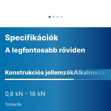
Specifikációk
A legfontosabb röviden
Konstrukciós jellemzők
Alkalmazási 
0,8 kN - 18 kN
Tolóerők