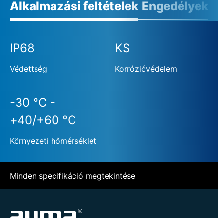
Alkalmazási feltételek
Engedélyek
IP68
KS
Védettség
Korrózióvédelem
-30 °C -
+40/+60 °C
Környezeti hőmérséklet
Minden specifikáció megtekintése