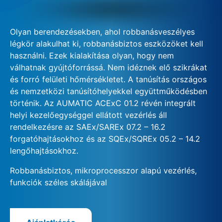
Olyan berendezésekben, ahol robbanásveszélyes
légkör alakulhat ki, robbanásbiztos eszközöket kell
használni. Ezek kialakítása olyan, hogy nem
válhatnak gyújtóforrássá. Nem idéznek elő szikrákat
és forró felületi hőmérsékletet. A tanúsítás országos
és nemzetközi tanúsítóhelyekkel együttműködésben
történik. Az AUMATIC ACExC 01.2 révén integrált
helyi kezelőegységgel ellátott vezérlés áll
rendelkezésre az SAEx/SAREx 07.2 – 16.2
forgatóhajtásokhoz és az SQEx/SQREx 05.2 – 14.2
lengőhajtásokhoz.
Robbanásbiztos, mikroprocesszor alapú vezérlés,
funkciók széles skálájával