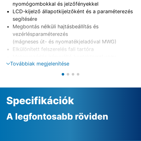
nyomógombokkal és jelzőfényekkel
LCD-kijelző állapotkijelzőként és a paraméterezés
segítésére
Megbontás nélküli hajtásbeállítás és
vezérlésparaméterezés
(mágneses út- és nyomatékjeladóval MWG)
Elkülönített felszerelés fali tartóra
Motorvezérlés irányváltó kontaktorral vagy
Továbbiak megjelenítése
tirisztorral
Fázisellenőrzés automatikus fáziskorrekcióval
Külső 24 V DC tápellátás (opció)
Specifikációk
A legfontosabb röviden