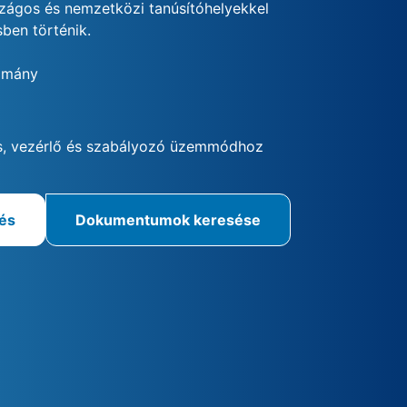
szágos és nemzetközi tanúsítóhelyekkel
ben történik.
omány
m
s, vezérlő és szabályozó üzemmódhoz
rés
Dokumentumok keresése