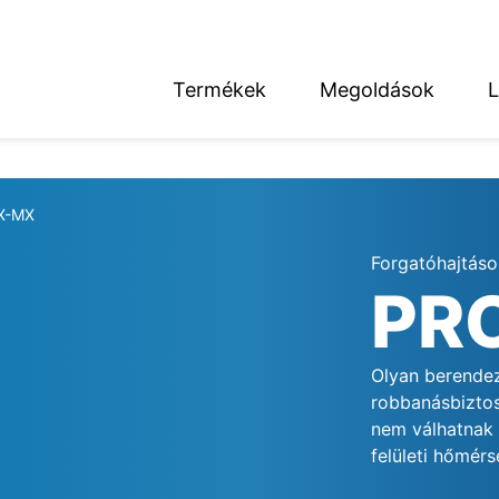
Termékek
Megoldások
L
English
Deutsch
X-MX
Forgatóhajtáso
PR
térség
Olyan berendez
robbanásbiztos
nem válhatnak 
felületi hőmérs