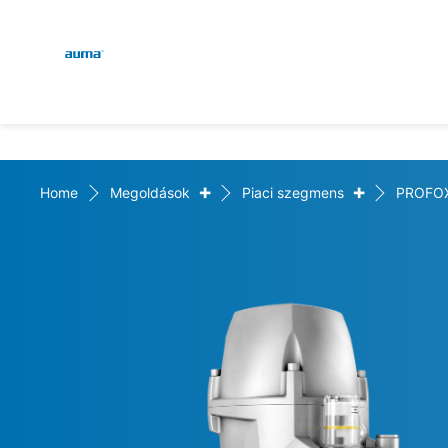
Global
Keresés
Európa
+
+
Home
Megoldások
Piaci szegmens
PROFO
Ázsia és Csendes-óceáni 
Észak-Amerika