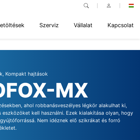
etöltések
Szerviz
Vállalat
Kapcsolat
k, Kompakt hajtások
OFOX-MX
ésekben, ahol robbanásveszélyes légkör alakulhat ki,
 eszközöket kell használni. Ezek kialakítása olyan, hogy
gyújtóforrássá. Nem idéznek elő szikrákat és forró
ékletet.