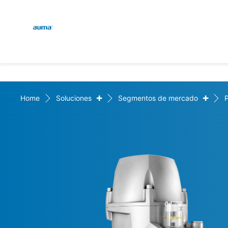
Global
Engl
Búsqueda
Deut
Europa
+
+
Home
Soluciones
Segmentos de mercado
Asia y Pacífico
Norteamérica