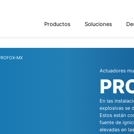
Productos
Soluciones
De
ish
sch
PROFOX-MX
Actuadores mul
PR
En las instala
explosivas se d
Estos están co
fuente de igni
elevadas en las