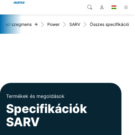
+
Piaci szegmens
Power
SARV
Összes specifikáció
Keresés
Global
Termékek
Európa
Megoldások
Letöltések
Ázsia és Csendes-óceáni
térség
Szerviz
Észak-Amerika
Vállalat
Termékek és megoldások
Kapcsolat
Specifikációk
SARV