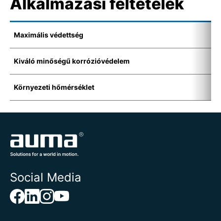
Alkalmazási feltételek
Maximális védettség
I
Kiváló minőségű korrózióvédelem
K
Környezeti hőmérséklet
-
Social Media