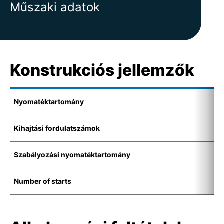
Műszaki adatok
Konstrukciós jellemzők
Nyomatéktartomány
1
Kihajtási fordulatszámok
6
Szabályozási nyomatéktartomány
1
Number of starts
1