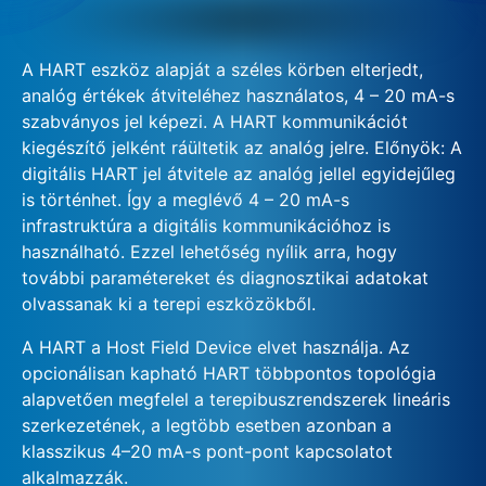
A HART eszköz alapját a széles körben elterjedt,
analóg értékek átviteléhez használatos, 4 – 20 mA-s
szabványos jel képezi. A HART kommunikációt
kiegészítő jelként ráültetik az analóg jelre. Előnyök: A
digitális HART jel átvitele az analóg jellel egyidejűleg
is történhet. Így a meglévő 4 – 20 mA-s
infrastruktúra a digitális kommunikációhoz is
használható. Ezzel lehetőség nyílik arra, hogy
további paramétereket és diagnosztikai adatokat
olvassanak ki a terepi eszközökből.
A HART a Host Field Device elvet használja. Az
opcionálisan kapható HART többpontos topológia
alapvetően megfelel a terepibuszrendszerek lineáris
szerkezetének, a legtöbb esetben azonban a
klasszikus 4–20 mA-s pont-pont kapcsolatot
alkalmazzák.