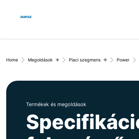
Global
Keresés
Európa
+
+
Home
Megoldások
Piaci szegmens
Power
Ázsia és Csendes-óceáni 
Termékek és megoldások
Észak-Amerika
Specifikáci