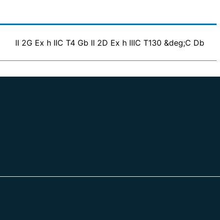
II 2G Ex h IIC T4 Gb II 2D Ex h IIIC T130 &deg;C Db