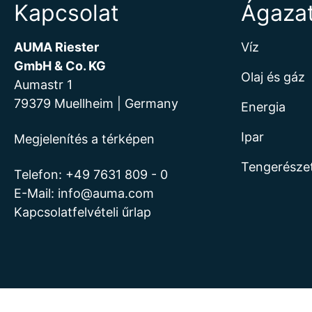
Kapcsolat
Ágaza
AUMA Riester
Víz
GmbH & Co. KG
Olaj és gáz
Aumastr 1
79379 Muellheim | Germany
Energia
Ipar
Megjelenítés a térképen
Tengerésze
Telefon:
+49 7631 809 - 0
E-Mail:
info@auma.com
Kapcsolatfelvételi űrlap