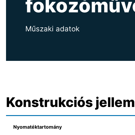
fokozóműv
Műszaki adatok
Konstrukciós jelle
Nyomatéktartomány