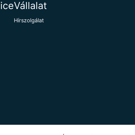
ice
Vállalat
Hírszolgálat