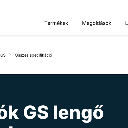
Termékek
Megoldások
L
English
Deutsch
GS
Összes specifikáció
térség
ók GS lengő