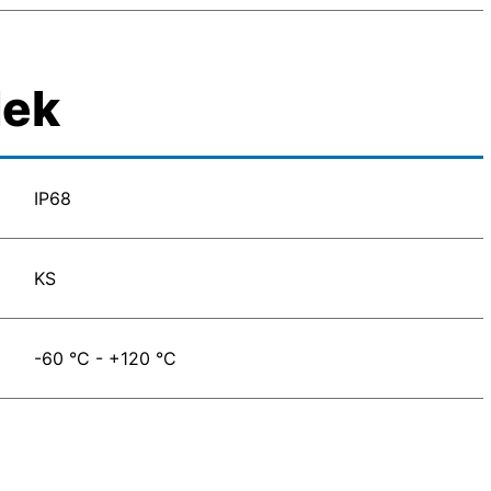
lek
IP68
KS
-60 °C - +120 °C