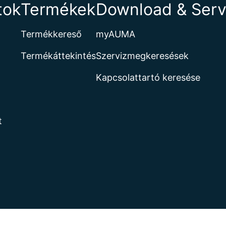
tok
Termékek
Download & Serv
Termékkereső
myAUMA
Termékáttekintés
Szervizmegkeresések
Kapcsolattartó keresése
t