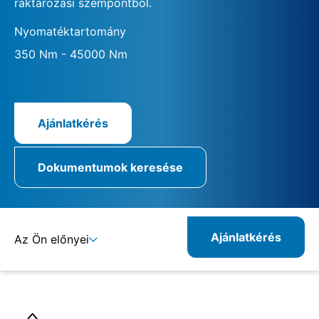
raktározási szempontból.
Nyomatéktartomány
350 Nm - 45000 Nm
Ajánlatkérés
Dokumentumok keresése
Ajánlatkérés
Az Ön előnyei
Részletek
Specifikációk