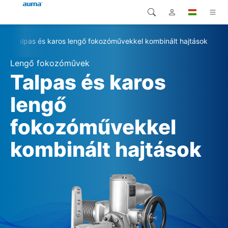
Talpas és karos lengő fokozóművekkel kombinált hajtások
Keresés
Global
Termékek
Lengő fokozóművek
Európa
Megoldások
Talpas és karos
Letöltések
lengő
Ázsia és Csendes-óceáni
térség
fokozóművekkel
Szerviz
Észak-Amerika
kombinált hajtások
Vállalat
Kapcsolat