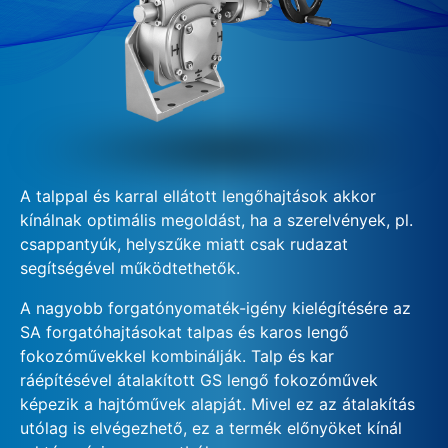
A talppal és karral ellátott lengőhajtások akkor
kínálnak optimális megoldást, ha a szerelvények, pl.
csappantyúk, helyszűke miatt csak rudazat
segítségével működtethetők.
A nagyobb forgatónyomaték-igény kielégítésére az
SA forgatóhajtásokat talpas és karos lengő
fokozóművekkel kombinálják. Talp és kar
ráépítésével átalakított GS lengő fokozóművek
képezik a hajtóművek alapját. Mivel ez az átalakítás
utólag is elvégezhető, ez a termék előnyöket kínál