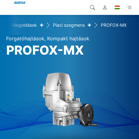
+
+
e
Megoldások
Piaci szegmens
PROFOX-MX
Keresés
Global
Termékek
Forgatóhajtások, Kompakt hajtások
Európa
Megoldások
PROFOX-MX
Letöltések
Ázsia és Csendes-óceáni
térség
Szerviz
Észak-Amerika
Vállalat
Kapcsolat