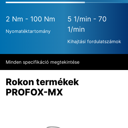
2 Nm - 100 Nm
5 1/min - 70
1/min
Nyomatéktartomány
Kihajtási fordulatszámok
Minden specifikáció megtekintése
Rokon termékek
PROFOX-MX