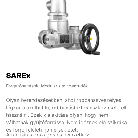
SAREx
S
Forgatóhajtások, Moduláris mindentudók
Fo
Olyan berendezésekben, ahol robbanásveszélyes
A 
légkör alakulhat ki, robbanásbiztos eszközöket kell
fo
használni. Ezek kialakítása olyan, hogy nem
ve
válhatnak gyújtóforrássá. Nem idéznek elő szikrákat
vá
és forró felületi hőmérsékletet.
so
A tanúsítás országos és nemzetközi
Az