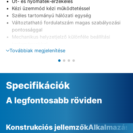
Út- és nyomaték-érzékelés
Kézi üzemmód kézi működtetéssel
Széles tartományú hálózati egység
Változtatható fordulatszám magas szabályozási
pontossággal
Mechanikus helyzetjelző különféle beállítási
tartományokkal
Továbbiak megjelenítése
(1 – 9 fordulat/löket, 9 – 14 fordulat/löket, 14 – 27
fordulat/löket)
Specifikációk
A legfontosabb röviden
Konstrukciós jellemzők
Alkalmazási 