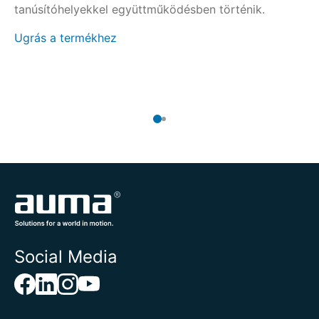
tanúsítóhelyekkel együttműködésben történik.
üz
ké
Ugrás a termékhez
te
Ug
Social Media