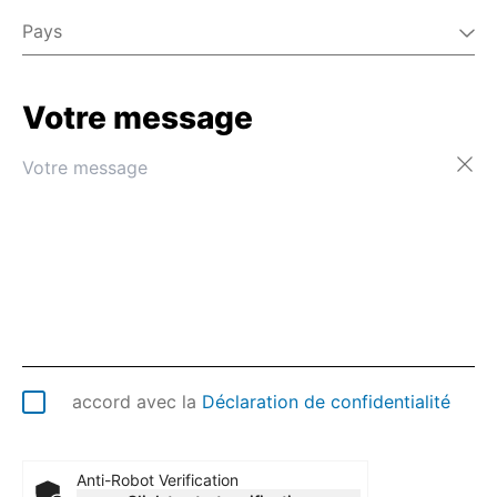
Pays
Votre message
Afghanistan
Afrique du Sud
Albanie
Algérie
Allemagne
Andorre
Angola
Anguilla
Antarctique
Antigua-et-Barbuda
Arabie saoudite
accord avec la
Déclaration de confidentialité
Argentine
Arménie
Aruba
Anti-Robot Verification