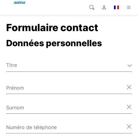
Formulaire contact
Recherche
Global
Produits
Données personnelles
Europe
Solutions
Téléchargements
Asie et Océanie
Titre
SAV support
M.
Amérique du Nord
Mme
Prénom
Entreprise
Divers
Contact
Surnom
Numéro de téléphone