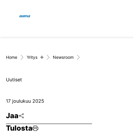
Global
Haku
Eurooppa
+
Home
Yritys
Newsroom
Uutiset
Aasia ja Tyynen valtamere
17 joulukuu 2025
Pohjois-Amerikka
Jaa
Tulosta