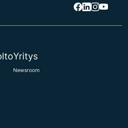
lto
Yritys
Newsroom