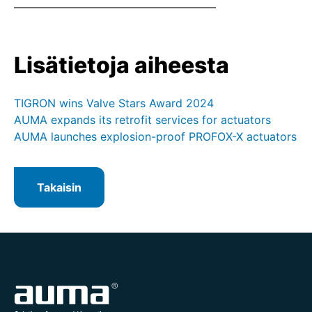
Lisätietoja aiheesta
TIGRON wins Valve Stars Award 2024
AUMA expands its retrofit services for actuators
AUMA launches explosion-proof PROFOX-X actuators
Takaisin