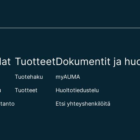
lat
Tuotteet
Dokumentit ja huo
Tuotehaku
myAUMA
u
Tuotteet
Huoltotiedustelu
otanto
Etsi yhteyshenkilöitä