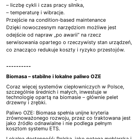
– liczbę cykli i czas pracy silnika,
– temperaturę i wibracje.
Przejście na condition-based maintenance
Dzięki nowoczesnym narzędziom możliwe jest
odejście od napraw „po awarii” na rzecz
serwisowania opartego o rzeczywisty stan urządzeń,
co znacząco redukuje koszty i ryzyko przestojów.
----------
Biomasa – stabilne i lokalne paliwo OZE
Coraz więcej systemów ciepłowniczych w Polsce,
szczególnie średnich i małych, inwestuje w
technologię opartą na biomasie – głównie pelet
drzewny i zrębki.
Paliwo OZE:
Biomasa spełnia unijne kryteria
zrównoważonego rozwoju, przez co traktowana jest
jako źródło odnawialne i nie podlega pełnym
kosztom systemu ETS.
Lokalna dostępność:
Polska, jako potęga meblarska i