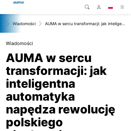
+
Wiadomości
AUMA w sercu transformacji: jak intelige...
Wyszukaj
Global
Produkty
Europa
Rozwiązania
Wiadomości
AUMA w sercu
Pliki do pobrania
Azja i Pacyfik
transformacji: jak
Serwis
Ameryka Północna
inteligentna
Przedsiębiorstwo
automatyka
Kontakt
napędza rewolucję
polskiego