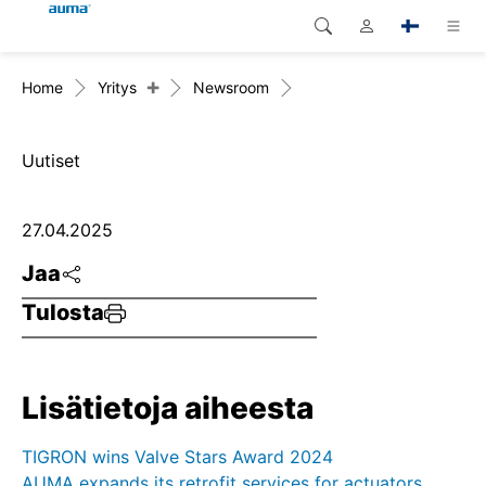
+
Home
Yritys
Newsroom
Haku
Global
Tuotteet
Eurooppa
Ratkaisut
Uutiset
Dokumentit
Aasia ja Tyynen valtameren
27.04.2025
alue
Huolto
Jaa
Pohjois-Amerikka
Tulosta
Yritys
Yhteystiedot
Lisätietoja aiheesta
TIGRON wins Valve Stars Award 2024
AUMA expands its retrofit services for actuators