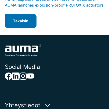
AUMA launches explosion-proof PROFOX-X actuators
Takaisin
Social Media
Yhteystiedot