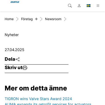
+
Home
Företag
Newsroom
Sök
Global
Produkter
Europa
Lösningar
Nyheter
Nedladdningar
Asien och Stillahavsområdet
27.04.2025
Service
Nordamerika
Dela
Skriv ut
Företag
Kontakt
Mer om detta ämne
TIGRON wins Valve Stars Award 2024
AUMA expands its retrofit services for actuators