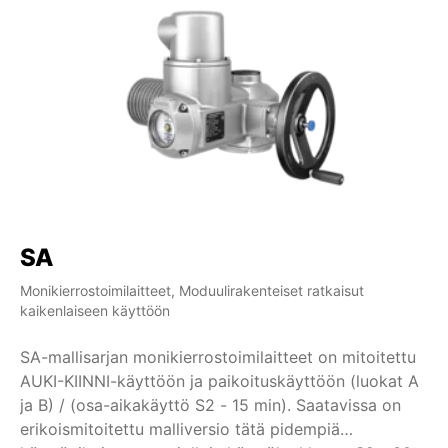
SA
S
Monikierrostoimilaitteet, Moduulirakenteiset ratkaisut
Mon
kaikenlaiseen käyttöön
ka
SA-mallisarjan monikierrostoimilaitteet on mitoitettu
SA
AUKI-KIINNI-käyttöön ja paikoituskäyttöön (luokat A
sä
ja B) / (osa-aikakäyttö S2 - 15 min). Saatavissa on
50
erikoismitoitettu malliversio tätä pidempiä
er