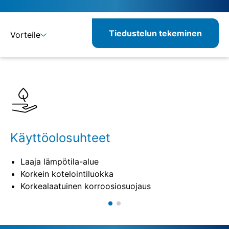
Tiedustelun tekeminen
Vorteile
Lisätietoja
Määritelmät
Yhdisteltävät tuotteet
Käyttöolosuhteet
Laaja lämpötila-alue
Korkein kotelointiluokka
Korkealaatuinen korroosiosuojaus