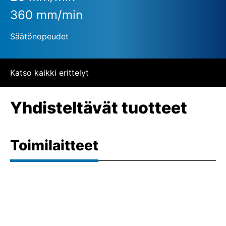
360 mm/min
Säätönopeudet
Katso kaikki erittelyt
Yhdisteltävät tuotteet
Toimilaitteet