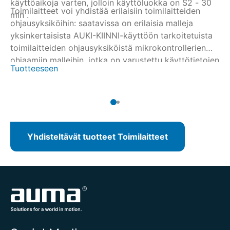
käyttöaikoja varten, jolloin käyttöluokka on S2 - 30
Toimilaitteet voi yhdistää erilaisiin toimilaitteiden
To
min .
ohjausyksiköihin: saatavissa on erilaisia malleja
oh
yksinkertaisista AUKI-KIINNI-käyttöön tarkoitetuista
yk
toimilaitteiden ohjausyksiköistä mikrokontrollerien
to
ohjaamiin malleihin, jotka on varustettu käyttötietojen
oh
Tuotteeseen
Tu
keruutoiminnolla tai kenttäväyläliitännällä.
ke
Yhdisteltävät tuotteet Toimilaitteet